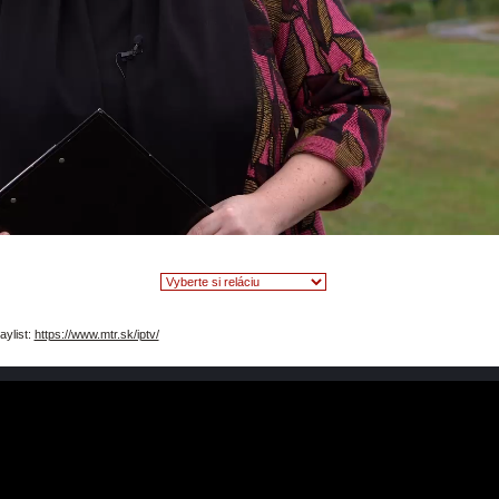
video
aylist:
https://www.mtr.sk/iptv/