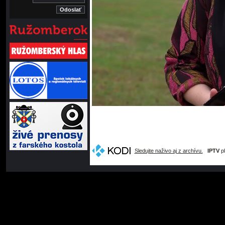
Sledujte naživo aj z archívu.
IPTV
pl