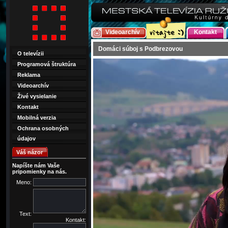
Videoarchív
Kontakt
Domáci súboj s Podbrezovou
O televízii
Programová štruktúra
Reklama
Videoarchív
Živé vysielanie
Kontakt
Mobilná verzia
Ochrana osobných
údajov
Váš názor
Napíšte nám Vaše
pripomienky na nás.
Meno:
Text:
Kontakt: