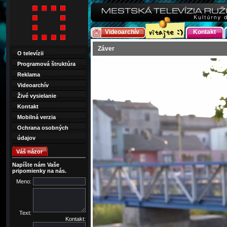
Videoarchív
Kontakt
Záver
O televízii
Programová štruktúra
Reklama
Videoarchív
Živé vysielanie
Kontakt
Mobilná verzia
Ochrana osobných
údajov
Váš názor
Napíšte nám Vaše
pripomienky na nás.
Meno:
Text:
Kontakt: