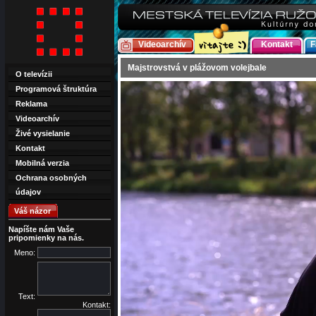
Videoarchív
Kontakt
F
Majstrovstvá v plážovom volejbale
O televízii
Programová štruktúra
Reklama
Videoarchív
Živé vysielanie
Kontakt
Mobilná verzia
Ochrana osobných
údajov
Váš názor
Napíšte nám Vaše
pripomienky na nás.
Meno:
Text:
Kontakt: