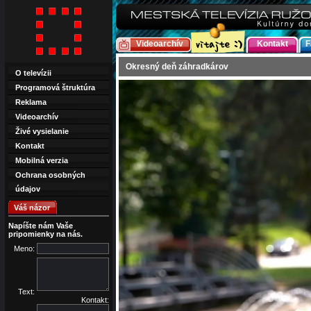
Videoarchív
Kontakt
F
Okresný deň záhradkárov
O televízii
Programová štruktúra
Reklama
Videoarchív
Živé vysielanie
Kontakt
Mobilná verzia
Ochrana osobných
údajov
Váš názor
Napíšte nám Vaše
pripomienky na nás.
Meno:
Text:
Kontakt: