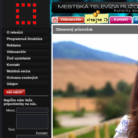
Videoarchív
Kontakt
F
Obnovený prístrešok
O televízii
Programová štruktúra
Reklama
Videoarchív
Živé vysielanie
Kontakt
Mobilná verzia
Ochrana osobných
údajov
Váš názor
Napíšte nám Vaše
pripomienky na nás.
Meno:
Text:
Kontakt: