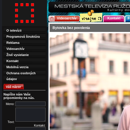
Videoarchív
Kontakt
F
Bytovka bez povolenia
O televízii
Programová štruktúra
Reklama
Videoarchív
Živé vysielanie
Kontakt
Mobilná verzia
Ochrana osobných
údajov
Váš názor
Napíšte nám Vaše
pripomienky na nás.
Meno:
Text:
Kontakt: