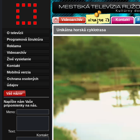
Videoarchív
Kontakt
F
Unikátna horská cyklotrasa
O televízii
Programová štruktúra
Reklama
Videoarchív
Živé vysielanie
Kontakt
Mobilná verzia
Ochrana osobných
údajov
Váš názor
Napíšte nám Vaše
pripomienky na nás.
Meno:
Text:
Kontakt: