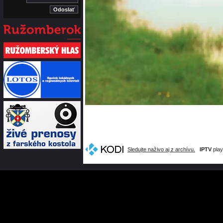
Sledujte naživo aj z archívu.
IPTV
play